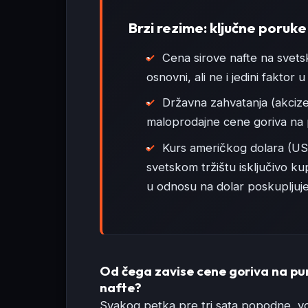
Brzi rezime: ključne poruke
Cena sirove nafte na svets
osnovni, ali ne i jedini faktor 
Državna zahvatanja (akciz
maloprodajne cene goriva na 
Kurs američkog dolara (USD
svetskom tržištu isključivo ku
u odnosu na dolar poskupljuje
Od čega zavise cene goriva na pum
nafte?
Svakog petka pre tri sata popodne, voz