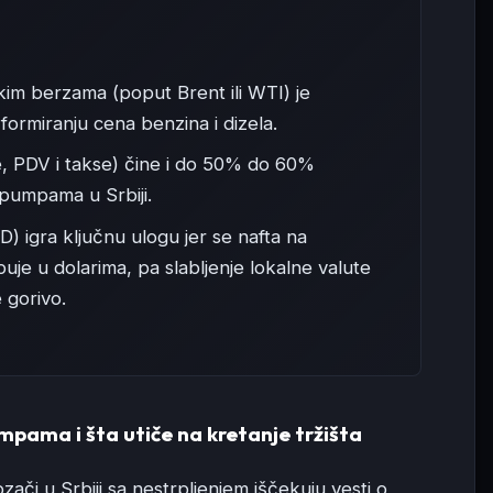
kim berzama (poput Brent ili WTI) je
u formiranju cena benzina i dizela.
e, PDV i takse) čine i do 50% do 60%
pumpama u Srbiji.
) igra ključnu ulogu jer se nafta na
puje u dolarima, pa slabljenje lokalne valute
 gorivo.
pama i šta utiče na kretanje tržišta
ači u Srbiji sa nestrpljenjem iščekuju vesti o