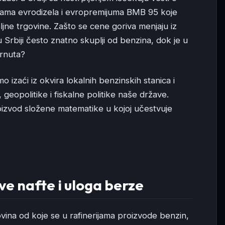
ama evrodizela i evropremijuma BMB 95 koje
ljne trgovine. Zašto se cene goriva menjaju iz
 Srbiji često znatno skuplji od benzina, dok je u
brnuta?
izaći iz okvira lokalnih benzinskih stanica i
 geopolitike i fiskalne politike naše države.
izvod složene matematike u kojoj učestvuje
ove nafte i uloga berze
ovina od koje se u rafinerijama proizvode benzin,