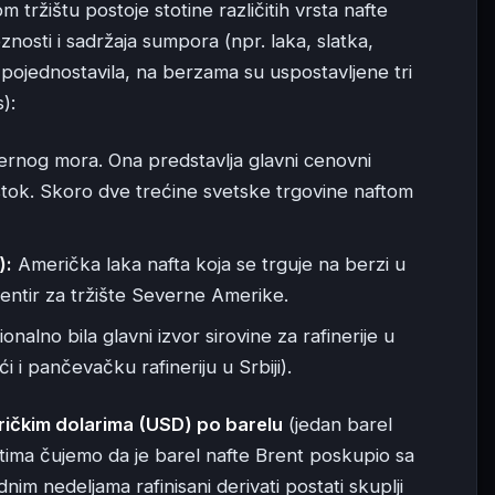
m tržištu postoje stotine različitih vrsta nafte
nosti i sadržaja sumpora (npr. laka, slatka,
na pojednostavila, na berzama su uspostavljene tri
):
vernog mora. Ona predstavlja glavni cenovni
i Istok. Skoro dve trećine svetske trgovine naftom
):
Američka laka nafta koja se trguje na berzi u
jentir za tržište Severne Amerike.
onalno bila glavni izvor sirovine za rafinerije u
ći i pančevačku rafineriju u Srbiji).
ičkim dolarima (USD) po barelu
(jedan barel
estima čujemo da je barel nafte Brent poskupio sa
nim nedeljama rafinisani derivati postati skuplji