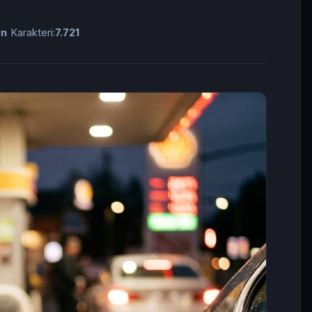
in
Karakteri:
7.721