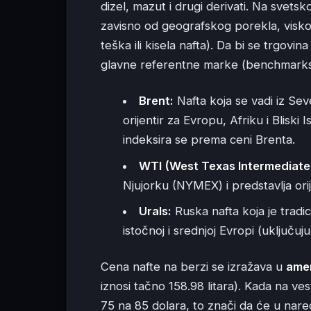
dizel, mazut i drugi derivati. Na svetsko
zavisno od geografskog porekla, viskoz
teška ili kisela nafta). Da bi se trgovi
glavne referentne marke (benchmarks
Brent:
Nafta koja se vadi iz Se
orijentir za Evropu, Afriku i Blisk
indeksira se prema ceni Brenta.
WTI (West Texas Intermediate
Njujorku (NYMEX) i predstavlja ori
Urals:
Ruska nafta koja je tradici
istočnoj i srednjoj Evropi (uključuju
Cena nafte na berzi se izražava u
amer
iznosi tačno 158.98 litara). Kada na v
75 na 85 dolara, to znači da će u nared