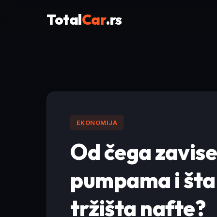
Total
Car
.rs
EKONOMIJA
Od čega zavise
pumpama i šta 
tržišta nafte?