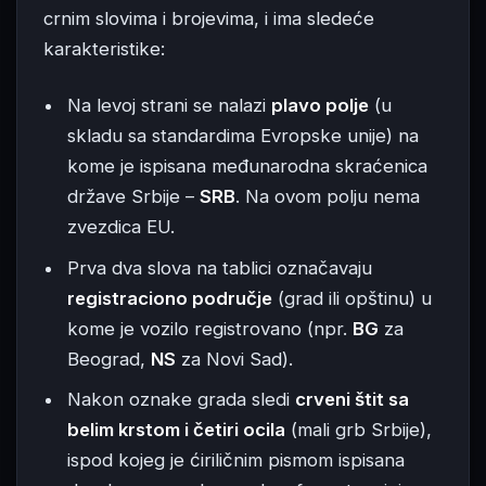
crnim slovima i brojevima, i ima sledeće
karakteristike:
Na levoj strani se nalazi
plavo polje
(u
skladu sa standardima Evropske unije) na
kome je ispisana međunarodna skraćenica
države Srbije –
SRB
. Na ovom polju nema
zvezdica EU.
Prva dva slova na tablici označavaju
registraciono područje
(grad ili opštinu) u
kome je vozilo registrovano (npr.
BG
za
Beograd,
NS
za Novi Sad).
Nakon oznake grada sledi
crveni štit sa
belim krstom i četiri ocila
(mali grb Srbije),
ispod kojeg je ćiriličnim pismom ispisana