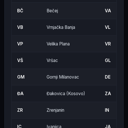
BČ
Bečej
VA
VB
Vrnjačka Banja
VL
VP
Velika Plana
VR
VŠ
Vršac
GL
GM
Gornji Milanovac
DE
ĐA
Đakovica (Kosovo)
ZA
ZR
Zrenjanin
IN
IC
Ivanjica
JA