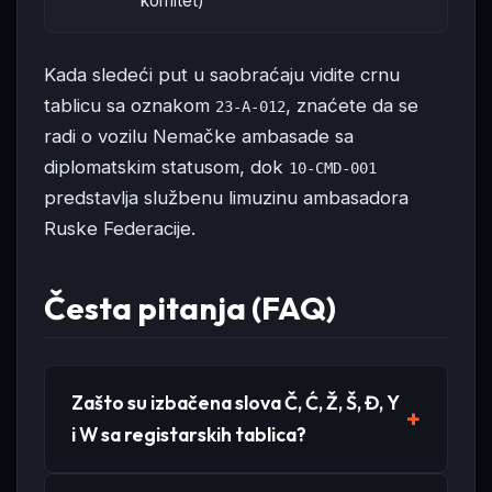
komitet)
Kada sledeći put u saobraćaju vidite crnu
tablicu sa oznakom
, znaćete da se
23-A-012
radi o vozilu Nemačke ambasade sa
diplomatskim statusom, dok
10-CMD-001
predstavlja službenu limuzinu ambasadora
Ruske Federacije.
Česta pitanja (FAQ)
Zašto su izbačena slova Č, Ć, Ž, Š, Đ, Y
i W sa registarskih tablica?