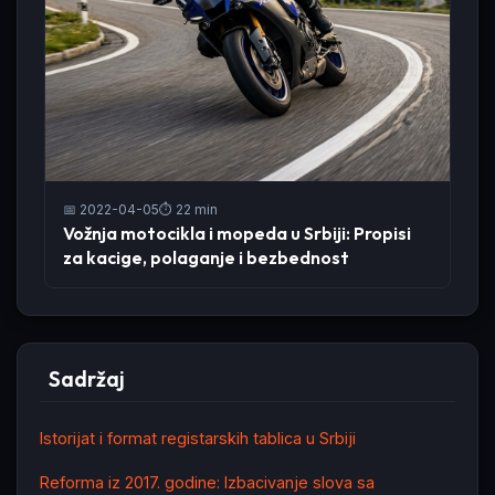
📅 2022-04-05
⏱️ 22 min
Vožnja motocikla i mopeda u Srbiji: Propisi
za kacige, polaganje i bezbednost
Sadržaj
Istorijat i format registarskih tablica u Srbiji
Reforma iz 2017. godine: Izbacivanje slova sa