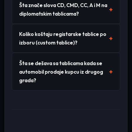
Šta znače slova CD, CMD, CC, A i M na
diplomatskim tablicama?
Koliko koštaju registarske tablice po
izboru (custom tablice)?
Šta se dešava sa tablicama kada se
automobil prodaje kupcu iz drugog
grada?