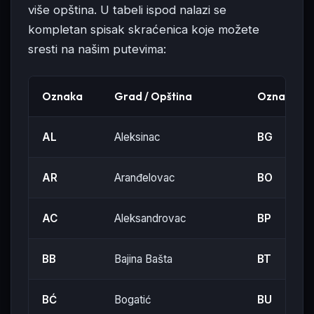
više opština. U tabeli ispod nalazi se
kompletan spisak skraćenica koje možete
sresti na našim putevima:
Oznaka
Grad / Opština
Oznaka
AL
Aleksinac
BG
AR
Aranđelovac
BO
AC
Aleksandrovac
BP
BB
Bajina Bašta
BT
BĆ
Bogatić
BU