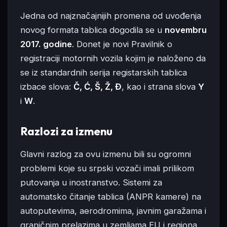
Jedna od najznačajnijih promena od uvođenja
novog formata tablica dogodila se u
novembru
2017. godine
. Donet je novi Pravilnik o
registraciji motornih vozila kojim je naloženo da
se iz standardnih serija registarskih tablica
izbace slova:
Č, Ć, Š, Ž, Đ
, kao i strana slova
Y
i
W
.
Razlozi za izmenu
Glavni razlog za ovu izmenu bili su ogromni
problemi koje su srpski vozači imali prilikom
putovanja u inostranstvo. Sistemi za
automatsko čitanje tablica (ANPR kamere) na
autoputevima, aerodromima, javnim garažama i
graničnim prelazima u zemljama EU i regiona