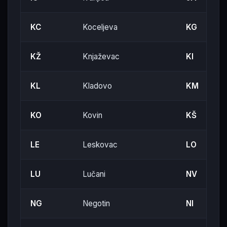
KC
Koceljeva
KG
KŽ
Knjaževac
KI
KL
Kladovo
KM
KO
Kovin
KŠ
LE
Leskovac
LO
LU
Lučani
NV
NG
Negotin
NI