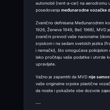
automobil (rent-a-car) na aerodromu u 
posedovanja
međunarodne vozačke 
Zvanično definisana Međunarodnim kon
1926, Ženeva 1949, Beč 1968), MVD je
zvanični prevod vaše nacionalne (dom
srpskom i na sedam svetskih jezika (fra
i nemački), što omogućava policijskim 
lako pročitaju vaše podatke i utvrde k
upravljate.
Važno je zapamtiti da MVD
nije samo
vaše originalne srpske plastične voza
da nosite i pokažete obe dozvole zaje
---