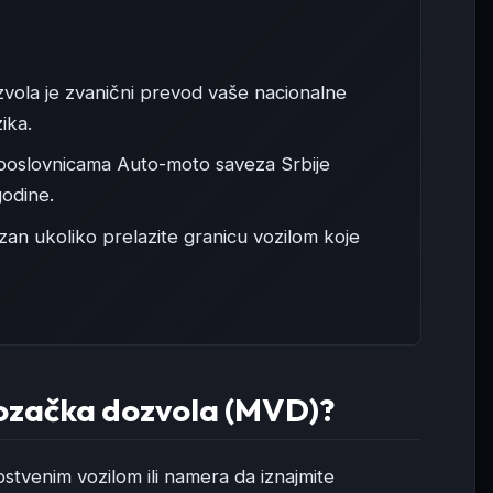
ola je zvanični prevod vaše nacionalne
ika.
 poslovnicama Auto-moto saveza Srbije
godine.
zan ukoliko prelazite granicu vozilom koje
ozačka dozvola (MVD)?
pstvenim vozilom ili namera da iznajmite