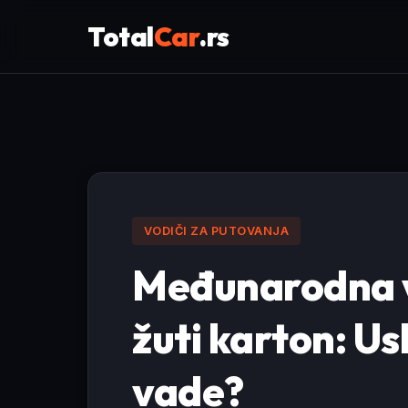
Total
Car
.rs
VODIČI ZA PUTOVANJA
Međunarodna v
žuti karton: Usl
vade?