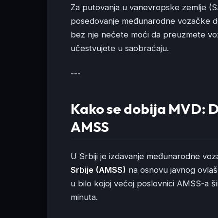
Za putovanja u vanevropske zemlje (SAD
posedovanje međunarodne vozačke do
bez nje nećete moći da preuzmete vozil
učestvujete u saobraćaju.
---
Kako se dobija MVD: D
AMSS
U Srbiji je izdavanje međunarodne v
Srbije (AMSS)
na osnovu javnog ovlaš
u bilo kojoj većoj poslovnici AMSS-a š
minuta.