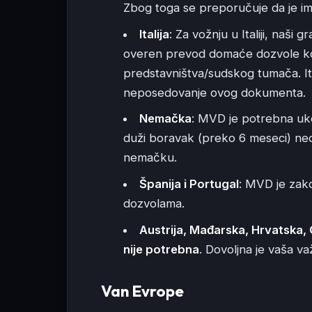
Zbog toga se preporučuje da je ima
Italija
: Za vožnju u Italiji, naši 
overen prevod domaće dozvole kod
predstavništva/sudskog tumača. Ita
neposedovanje ovog dokumenta.
Nemačka
: MVD je potrebna uko
duži boravak (preko 6 meseci) n
nemačku.
Španija i Portugal
: MVD je zak
dozvolama.
Austrija, Mađarska, Hrvatska,
nije potrebna
. Dovoljna je vaša 
Van Evrope