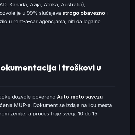
, Kanada, Azija, Afrika, Australija),
zvole je u 99% slučajeva
strogo obavezno
i
o u rent-a-car agencijama, niti da legalno
okumentacija i troškovi u
ozačke dozvole povereno
Auto-moto savezu
ćenja MUP-a. Dokument se izdaje na licu mesta
irom zemlje, a proces traje svega 10 do 15