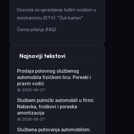
Dozvola za upravljanje tuđim vozilom u
inostranstvu (DTV): "Žuti karton"
Česta pitanja (FAQ)
Najnoviji tekstovi
Prodaja polovnog službenog
automobila fizičkom licu: Poreski i
pravni vodič
📅 2026-06-27
Službeni putnički automobili u firmi:
Nabavka, troškovi i poreska
amortizacija
📅 2026-06-27
Službena putovanja automobilom: