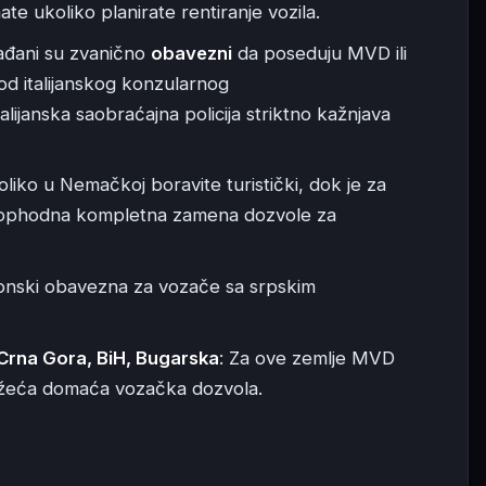
te ukoliko planirate rentiranje vozila.
građani su zvanično
obavezni
da poseduju MVD ili
 italijanskog konzularnog
lijanska saobraćajna policija striktno kažnjava
liko u Nemačkoj boravite turistički, dok je za
eophodna kompletna zamena dozvole za
onski obavezna za vozače sa srpskim
 Crna Gora, BiH, Bugarska
: Za ove zemlje MVD
važeća domaća vozačka dozvola.