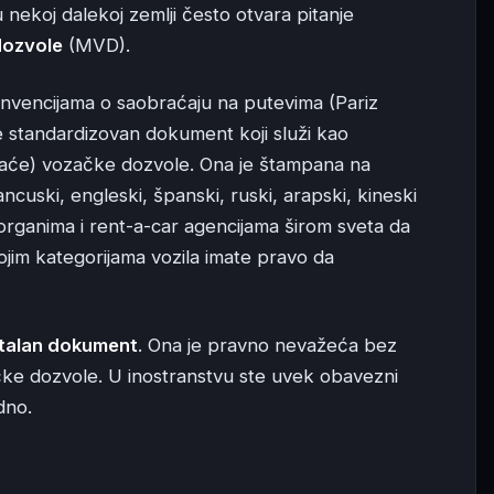
nekoj dalekoj zemlji često otvara pitanje
dozvole
(MVD).
vencijama o saobraćaju na putevima (Pariz
 standardizovan dokument koji služi kao
aće) vozačke dozvole. Ona je štampana na
ncuski, engleski, španski, ruski, arapski, kineski
organima i rent-a-car agencijama širom sveta da
ojim kategorijama vozila imate pravo da
stalan dokument
. Ona je pravno nevažeća bez
čke dozvole. U inostranstvu ste uvek obavezni
dno.