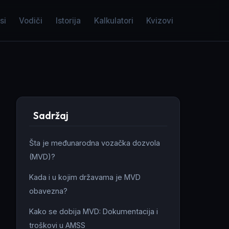
si
Vodiči
Istorija
Kalkulatori
Kvizovi
Sadržaj
Šta je međunarodna vozačka dozvola
(MVD)?
Kada i u kojim državama je MVD
obavezna?
Kako se dobija MVD: Dokumentacija i
troškovi u AMSS