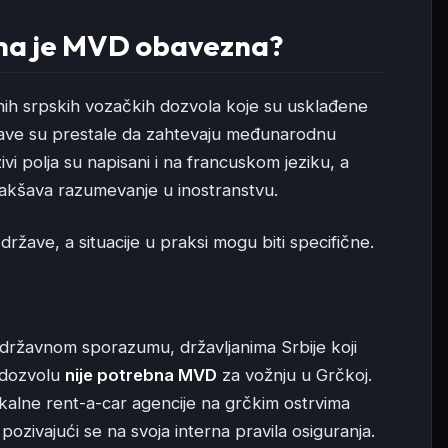
ama je MVD obavezna?
ih srpskih vozačkih dozvola koje su usklađene
ave su prestale da zahtevaju međunarodnu
i polja su napisani i na francuskom jeziku, a
olakšava razumevanje u inostranstvu.
države, a situacije u praksi mogu biti specifične.
ržavnom sporazumu, državljanima Srbije koji
 dozvolu
nije potrebna MVD
za vožnju u Grčkoj.
kalne rent-a-car agencije na grčkim ostrvima
ozivajući se na svoja interna pravila osiguranja.