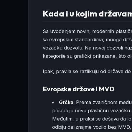
Kada i u kojim držav
Sa uvođenjem novih, modernih plastičn
sa evropskim standardima, mnoge drž
vozačku dozvolu. Na novoj dozvoli naziv
kategorije su grafički prikazane, što 
Ipak, pravila se razlikuju od države do 
Evropske države i MVD
Grčka
: Prema zvaničnom međud
poseduju novu plastičnu vozačku
Međutim, u praksi se dešava da lo
odbiju da iznajme vozilo bez MVD, p