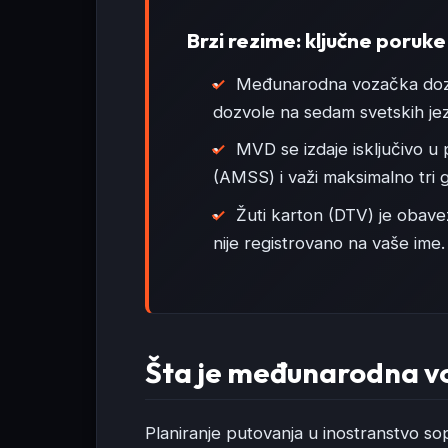
Brzi rezime: ključne poruke
Međunarodna vozačka dozv
dozvole na sedam svetskih jez
MVD se izdaje isključivo u
(AMSS) i važi maksimalno tri 
Žuti karton (DTV) je obave
nije registrovano na vaše ime.
Šta je međunarodna v
Planiranje putovanja u inostranstvo so