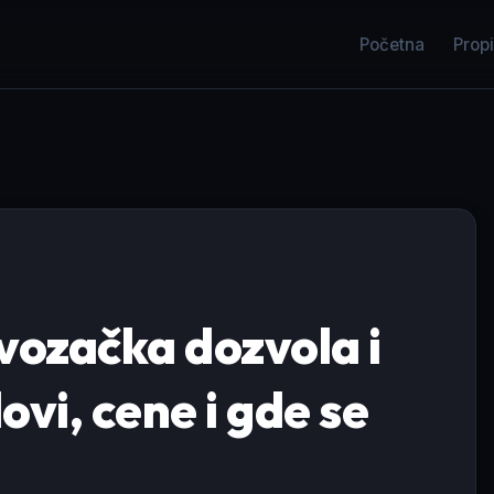
Početna
Propi
ozačka dozvola i
ovi, cene i gde se