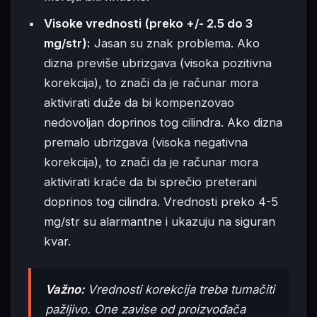
Visoke vrednosti (preko +/- 2.5 do 3
mg/str):
Jasan su znak problema. Ako
dizna previše ubrizgava (visoka pozitivna
korekcija), to znači da je računar mora
aktivirati duže da bi kompenzovao
nedovoljan doprinos tog cilindra. Ako dizna
premalo ubrizgava (visoka negativna
korekcija), to znači da je računar mora
aktivirati kraće da bi sprečio preterani
doprinos tog cilindra. Vrednosti preko 4-5
mg/str su alarmantne i ukazuju na siguran
kvar.
Važno:
Vrednosti korekcija treba tumačiti
pažljivo. One zavise od proizvođača