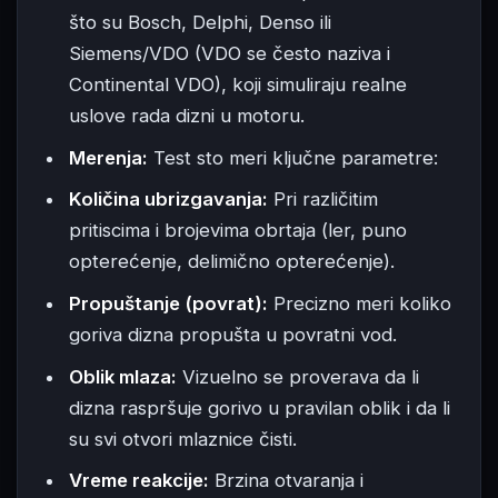
što su Bosch, Delphi, Denso ili
Siemens/VDO (VDO se često naziva i
Continental VDO), koji simuliraju realne
uslove rada dizni u motoru.
Merenja:
Test sto meri ključne parametre:
Količina ubrizgavanja:
Pri različitim
pritiscima i brojevima obrtaja (ler, puno
opterećenje, delimično opterećenje).
Propuštanje (povrat):
Precizno meri koliko
goriva dizna propušta u povratni vod.
Oblik mlaza:
Vizuelno se proverava da li
dizna raspršuje gorivo u pravilan oblik i da li
su svi otvori mlaznice čisti.
Vreme reakcije:
Brzina otvaranja i