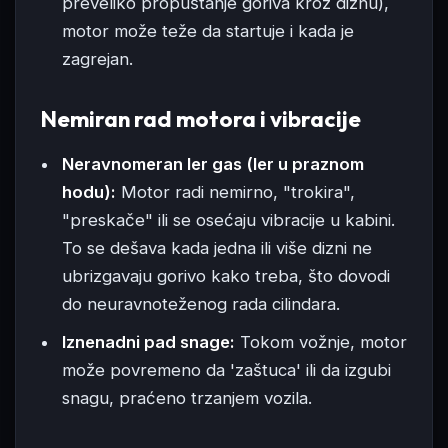
preveliko propuštanje goriva kroz diznu),
motor može teže da startuje i kada je
zagrejan.
Nemiran rad motora i vibracije
Neravnomeran ler gas (ler u praznom
hodu):
Motor radi nemirno, "trokira",
"preskače" ili se osećaju vibracije u kabini.
To se dešava kada jedna ili više dizni ne
ubrizgavaju gorivo kako treba, što dovodi
do neuravnoteženog rada cilindara.
Iznenadni pad snage:
Tokom vožnje, motor
može povremeno da 'zaštuca' ili da izgubi
snagu, praćeno trzanjem vozila.