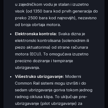
u zajedničkom vodu je stalan i izuzetno
visok (od 1350 bara kod prvih generacija do
preko 2500 bara kod najnovijih), nezavisno
od broja obrtaja motora.
Elektronska kontrola:
Svaka dizna je
elektronski kontrolisana (solenoidnim ili
piezo aktuatorima) od strane računara
motora (ECU). To omogućava izuzetno
precizno doziranje i tempiranje
ubrizgavanja.
Višestruko ubrizgavanje:
Moderni
Common Rail sistemi mogu izvršiti i do
sedam ubrizgavanja goriva tokom jednog
radnog ciklusa klipa. To uključuje pre-
ubrizgavanje (pilot ubrizgavanje) za