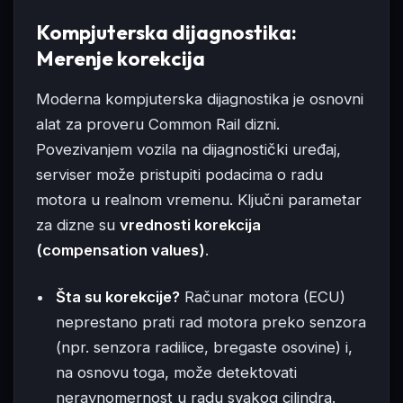
Kompjuterska dijagnostika:
Merenje korekcija
Moderna kompjuterska dijagnostika je osnovni
alat za proveru Common Rail dizni.
Povezivanjem vozila na dijagnostički uređaj,
serviser može pristupiti podacima o radu
motora u realnom vremenu. Ključni parametar
za dizne su
vrednosti korekcija
(compensation values)
.
Šta su korekcije?
Računar motora (ECU)
neprestano prati rad motora preko senzora
(npr. senzora radilice, bregaste osovine) i,
na osnovu toga, može detektovati
neravnomernost u radu svakog cilindra.