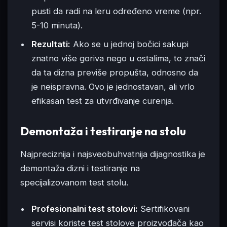
pusti da radi na leru određeno vreme (npr.
5-10 minuta).
Rezultati:
Ako se u jednoj bočici sakupi
znatno više goriva nego u ostalima, to znači
da ta dizna previše propušta, odnosno da
je neispravna. Ovo je jednostavan, ali vrlo
efikasan test za utvrđivanje curenja.
Demontaža i testiranje na stolu
Najpreciznija i najsveobuhvatnija dijagnostika je
demontaža dizni i testiranje na
specijalizovanom test stolu.
Profesionalni test stolovi:
Sertifikovani
servisi koriste test stolove proizvođača kao