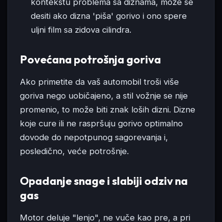
kontekstu problema sa diznama, može se
desiti ako dizna 'piša' gorivo i ono spere
uljni film sa zidova cilindra.
Povećana potrošnja goriva
Ako primetite da vaš automobil troši više
goriva nego uobičajeno, a stil vožnje se nije
promenio, to može biti znak loših dizni. Dizne
koje cure ili ne raspršuju gorivo optimalno
dovode do nepotpunog sagorevanja i,
posledično, veće potrošnje.
Opadanje snage i slabiji odziv na
gas
Motor deluje "lenjo", ne vuče kao pre, a pri