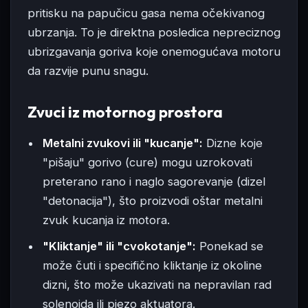
pritisku na papučicu gasa nema očekivanog
ubrzanja. To je direktna posledica nepreciznog
ubrizgavanja goriva koje onemogućava motoru
da razvije punu snagu.
Zvuci iz motornog prostora
Metalni zvukovi ili "kucanje":
Dizne koje
"pišaju" gorivo (cure) mogu uzrokovati
preterano rano i naglo sagorevanje (dizel
"detonacija"), što proizvodi oštar metalni
zvuk kucanja iz motora.
"Kliktanje" ili "cvokotanje":
Ponekad se
može čuti i specifično kliktanje iz okoline
dizni, što može ukazivati na nepravilan rad
solenoida ili piezo aktuatora.