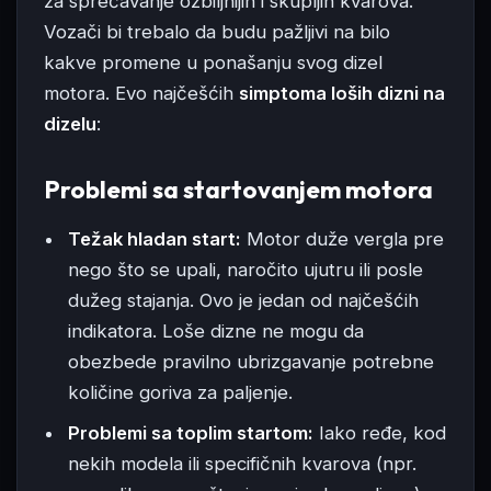
za sprečavanje ozbiljnijih i skupljih kvarova.
Vozači bi trebalo da budu pažljivi na bilo
kakve promene u ponašanju svog dizel
motora. Evo najčešćih
simptoma loših dizni na
dizelu
:
Problemi sa startovanjem motora
Težak hladan start:
Motor duže vergla pre
nego što se upali, naročito ujutru ili posle
dužeg stajanja. Ovo je jedan od najčešćih
indikatora. Loše dizne ne mogu da
obezbede pravilno ubrizgavanje potrebne
količine goriva za paljenje.
Problemi sa toplim startom:
Iako ređe, kod
nekih modela ili specifičnih kvarova (npr.