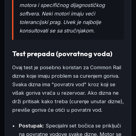
motora i specifičnog dijagnostičkog
softvera. Neki motori imaju veći
tolerancijski prag. Uvek je najbolje
konsultovati se sa stručnjakom.
Test prepada (povratnog voda)
Ovaj test je posebno koristan za Common Rail
dizne koje imaju problem sa curenjem goriva.
Svaka dizna ima "povratni vod" kroz koji se
višak goriva vraća u rezervoar. Ako dizna ne
drži pritisak kako treba (curenje unutar dizne),
previše goriva će otići u povratni vod.
Postupak:
Specijalni set bočica se priključi
na povratne vodove svake dizne. Motor se