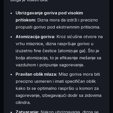
Ubrizgavanje goriva pod visokim
pritiskom:
Dizna mora da izdrži i precizno
propusti gorivo pod ekstremnim pritiscima.
Atomizacija goriva:
Kroz sićušne otvore na
vrhu mlaznice, dizna raspršuje gorivo u
izuzetno fine čestice (atomizuje ga). Što je
bolja atomizacija, to je efikasnije mešanje sa
vazduhom i potpunije sagorevanje.
Pravilan oblik mlaza:
Mlaz goriva mora biti
precizno usmeren i imati specifičan oblik
kako bi se optimalno raspršio u komori za
sagorevanje, izbegavajući dodir sa zidovima
cilindra.
Zatvaranje:
Nakon ubrizgavanja, dizna se