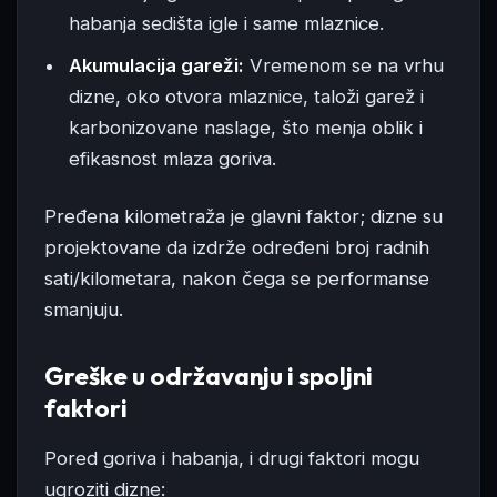
habanja sedišta igle i same mlaznice.
Akumulacija gareži:
Vremenom se na vrhu
dizne, oko otvora mlaznice, taloži garež i
karbonizovane naslage, što menja oblik i
efikasnost mlaza goriva.
Pređena kilometraža je glavni faktor; dizne su
projektovane da izdrže određeni broj radnih
sati/kilometara, nakon čega se performanse
smanjuju.
Greške u održavanju i spoljni
faktori
Pored goriva i habanja, i drugi faktori mogu
ugroziti dizne: