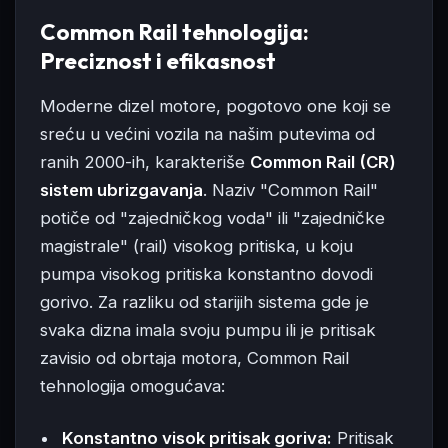
Common Rail tehnologija:
Preciznost i efikasnost
Moderne dizel motore, pogotovo one koji se
sreću u većini vozila na našim putevima od
ranih 2000-ih, karakteriše
Common Rail (CR)
sistem ubrizgavanja
. Naziv "Common Rail"
potiče od "zajedničkog voda" ili "zajedničke
magistrale" (rail) visokog pritiska, u koju
pumpa visokog pritiska konstantno dovodi
gorivo. Za razliku od starijih sistema gde je
svaka dizna imala svoju pumpu ili je pritisak
zavisio od obrtaja motora, Common Rail
tehnologija omogućava:
Konstantno visok pritisak goriva:
Pritisak