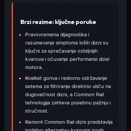
Brzi rezime: ključne poruke
Pravovremena dijagnostika i
razumevanje simptoma loših dizni su
ključni za sprečavanje ozbiljnijih
kvarova i očuvanje performansi dizel
motora.
Kvalitet goriva i redovno održavanje
sistema za filtriranje direktno utiču na
dugovečnost dizni, a Common Rail
tehnologija zahteva posebnu pažnju i
stručnost.
Remont Common Rail dizni predstavlja
isplativu alternativu kupovini novih,