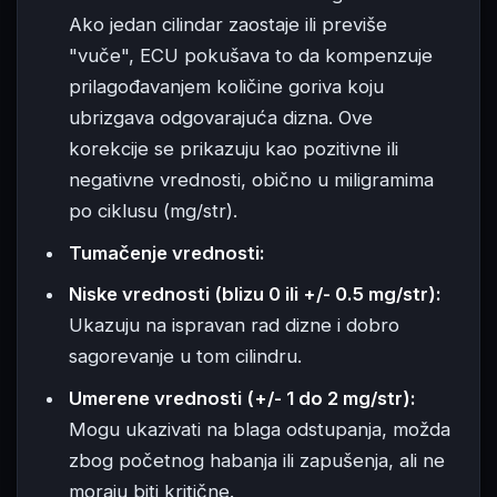
Ako jedan cilindar zaostaje ili previše
"vuče", ECU pokušava to da kompenzuje
prilagođavanjem količine goriva koju
ubrizgava odgovarajuća dizna. Ove
korekcije se prikazuju kao pozitivne ili
negativne vrednosti, obično u miligramima
po ciklusu (mg/str).
Tumačenje vrednosti:
Niske vrednosti (blizu 0 ili +/- 0.5 mg/str):
Ukazuju na ispravan rad dizne i dobro
sagorevanje u tom cilindru.
Umerene vrednosti (+/- 1 do 2 mg/str):
Mogu ukazivati na blaga odstupanja, možda
zbog početnog habanja ili zapušenja, ali ne
moraju biti kritične.