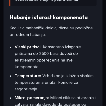
Habanje i starost komponenata
Kao i svi mehanički delovi, dizne su podložne
prirodnom habanju.
Visoki pritisci:
Konstantno izlaganje
pritiscima do 2500 bara dovodi do
ekstremnih opterećenja na sve
komponente.
Temperature:
Vrh dizne je izložen visokim
temperaturama unutar komore za
sagorevanje.
Mikro-pomeranja:
Milioni ciklusa otvaranja i
zatvaranja igle dovode do postepenog