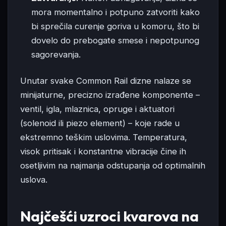
mora momentalno i potpuno zatvoriti kako
bi sprečila curenje goriva u komoru, što bi
dovelo do prebogate smese i nepotpunog
sagorevanja.
Unutar svake Common Rail dizne nalaze se
minijaturne, precizno izrađene komponente –
ventil, igla, mlaznica, opruge i aktuatori
(solenoid ili piezo element) – koje rade u
ekstremno teškim uslovima. Temperatura,
visok pritisak i konstantne vibracije čine ih
osetljivim na najmanja odstupanja od optimalnih
uslova.
Najčešći uzroci kvarova na