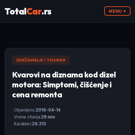
Total
Car
.rs
MENU ▾
ODRŽAVANJE I TEHNIKA
Kvarovi na diznama kod dizel
motora: Simptomi, čišćenje i
cena remonta
Objavljeno:
2016-04-14
Vreme čitanja:
29 min
Karakteri:
29.313