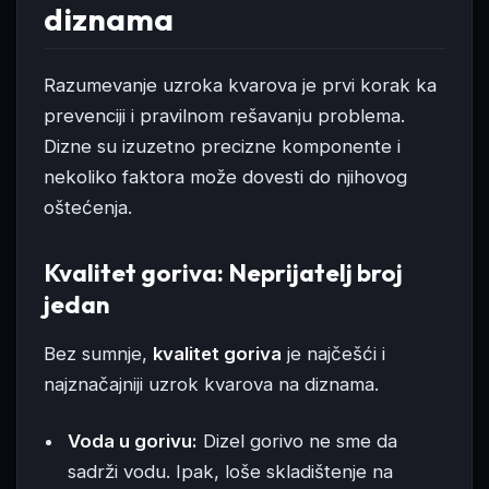
diznama
Razumevanje uzroka kvarova je prvi korak ka
prevenciji i pravilnom rešavanju problema.
Dizne su izuzetno precizne komponente i
nekoliko faktora može dovesti do njihovog
oštećenja.
Kvalitet goriva: Neprijatelj broj
jedan
Bez sumnje,
kvalitet goriva
je najčešći i
najznačajniji uzrok kvarova na diznama.
Voda u gorivu:
Dizel gorivo ne sme da
sadrži vodu. Ipak, loše skladištenje na