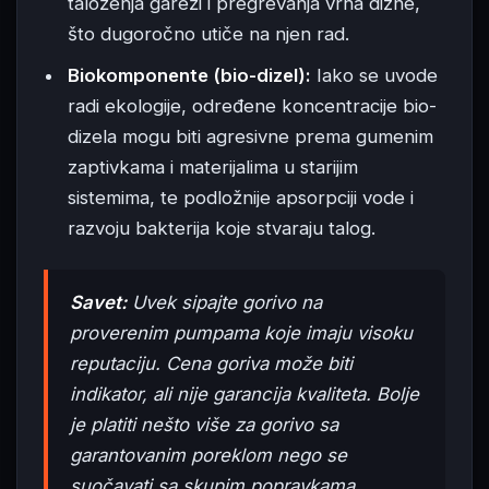
taloženja gareži i pregrevanja vrha dizne,
što dugoročno utiče na njen rad.
Biokomponente (bio-dizel):
Iako se uvode
radi ekologije, određene koncentracije bio-
dizela mogu biti agresivne prema gumenim
zaptivkama i materijalima u starijim
sistemima, te podložnije apsorpciji vode i
razvoju bakterija koje stvaraju talog.
Savet:
Uvek sipajte gorivo na
proverenim pumpama koje imaju visoku
reputaciju. Cena goriva može biti
indikator, ali nije garancija kvaliteta. Bolje
je platiti nešto više za gorivo sa
garantovanim poreklom nego se
suočavati sa skupim popravkama.