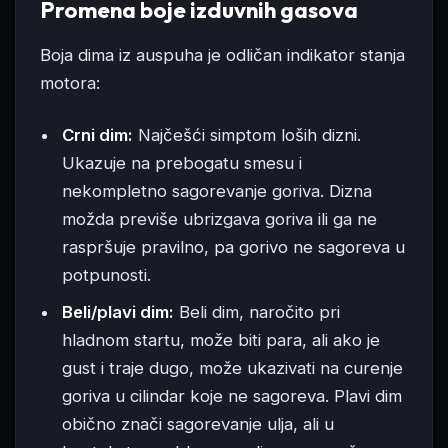
Promena boje izduvnih gasova
Boja dima iz auspuha je odličan indikator stanja
motora:
Crni dim:
Najčešći simptom loših dizni.
Ukazuje na prebogatu smesu i
nekompletno sagorevanje goriva. Dizna
možda previše ubrizgava goriva ili ga ne
raspršuje pravilno, pa gorivo ne sagoreva u
potpunosti.
Beli/plavi dim:
Beli dim, naročito pri
hladnom startu, može biti para, ali ako je
gust i traje dugo, može ukazivati na curenje
goriva u cilindar koje ne sagoreva. Plavi dim
obično znači sagorevanje ulja, ali u