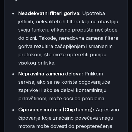
Neadekvatni filteri goriva:
Upotreba
jeftinih, nekvalitetnih filtera koji ne obavljaju
svoju funkciju efikasno propušta nečistoće
do dizni. Takođe, neredovna zamena filtera
goriva rezultira začepljenjem i smanjenim
protokom, što može opteretiti pumpu
visokog pritiska.
Nepravilna zamena delova:
Prilikom
servisa, ako se ne koriste odgovarajuće
zaptivke ili ako se delovi kontaminiraju
prljavštinom, može doći do problema.
Čipovanje motora (Chiptuning):
Agresivno
čipovanje koje značajno povećava snagu
motora može dovesti do preopterećenja