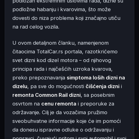
podložan ekstremnim uslovima rada, dizne su
podložne habanju i kvarovima, što može
dovesti do niza problema koji značajno utiču
na rad celog vozila.
U ovom detaljnom članku, namenjenom
čitaocima TotalCar.rs portala, razotkrićemo
svet dizni kod dizel motora – od njihovog
principa rada i najčešćih uzroka kvarova,
preko prepoznavanja
simptoma loših dizni na
dizelu
, pa sve do mogućnosti
čišćenja dizni
i
remonta Common Rail dizni
, sa posebnim
osvrtom na
cenu remonta
i preporuke za
održavanje. Cilj je da vozačima pružimo
sveobuhvatne informacije koje će im pomoći
da donesu ispravne odluke o održavanju i
popravci, čuvajući pritom i svoj automobil i svoj