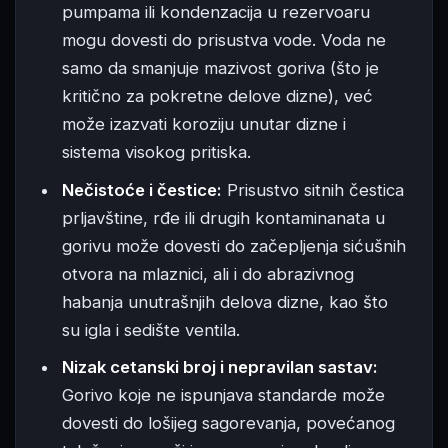
pumpama ili kondenzacija u rezervoaru
mogu dovesti do prisustva vode. Voda ne
samo da smanjuje mazivost goriva (što je
kritično za pokretne delove dizne), već
može izazvati koroziju unutar dizne i
sistema visokog pritiska.
Nečistoće i čestice:
Prisustvo sitnih čestica
prljavštine, rđe ili drugih kontaminanata u
gorivu može dovesti do začepljenja sićušnih
otvora na mlaznici, ali i do abrazivnog
habanja unutrašnjih delova dizne, kao što
su igla i sedište ventila.
Nizak cetanski broj i nepravilan sastav:
Gorivo koje ne ispunjava standarde može
dovesti do lošijeg sagorevanja, povećanog