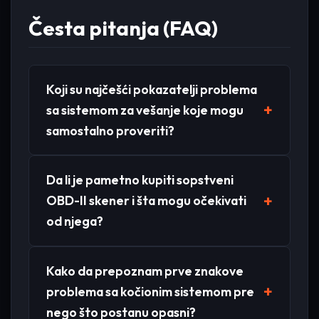
Česta pitanja (FAQ)
Koji su najčešći pokazatelji problema
sa sistemom za vešanje koje mogu
samostalno proveriti?
Da li je pametno kupiti sopstveni
OBD-II skener i šta mogu očekivati
od njega?
Kako da prepoznam prve znakove
problema sa kočionim sistemom pre
nego što postanu opasni?