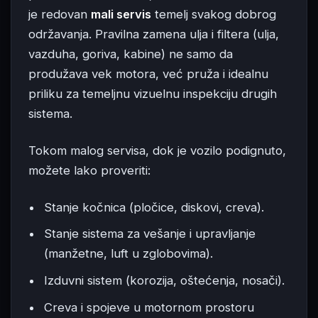
je redovan
mali servis
temelj svakog dobrog
održavanja. Pravilna zamena ulja i filtera (ulja,
vazduha, goriva, kabine) ne samo da
produžava vek motora, već pruža i idealnu
priliku za temeljnu vizuelnu inspekciju drugih
sistema.
Tokom malog servisa, dok je vozilo podignuto,
možete lako proveriti:
Stanje kočnica (pločice, diskovi, creva).
Stanje sistema za vešanje i upravljanje
(manžetne, luft u zglobovima).
Izduvni sistem (korozija, oštećenja, nosači).
Creva i spojeve u motornom prostoru