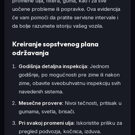
promene ulja, filtera, guma, kao i za sve
uočene probleme ili popravke. Ova evidencija
će vam pomoći da pratite servisne intervale i
da bolje razumete istoriju vašeg vozila.
Kreiranje sopstvenog plana
održavanja
Godišnja detaljna inspekcija
: Jednom
godišnje, po mogućnosti pre zime ili nakon
zime, obavite sveobuhvatnu inspekciju svih
navedenih sistema.
Mesečne provere
: Nivoi tečnosti, pritisak u
gumama, svetla, brisači.
Pri svakoj promeni ulja
: Iskoristite priliku za
pregled podvozja, kočnica, izduva.