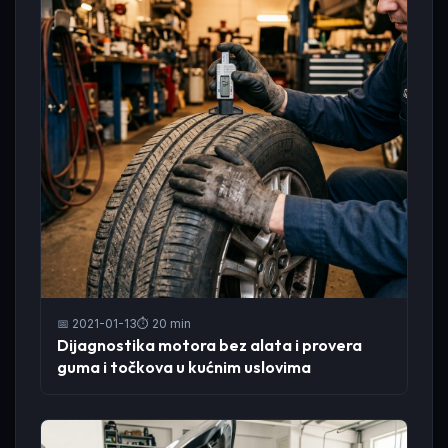
📅 2021-01-13
⏱️ 20 min
Dijagnostika motora bez alata i provera
guma i točkova u kućnim uslovima