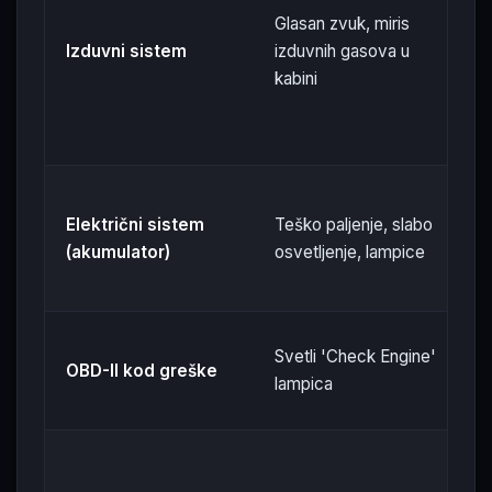
Glasan zvuk, miris
V
Izduvni sistem
izduvnih gasova u
r
kabini
n
P
Električni sistem
Teško paljenje, slabo
č
(akumulator)
osvetljenje, lampice
p
O
Svetli 'Check Engine'
OBD-II kod greške
g
lampica
s
V