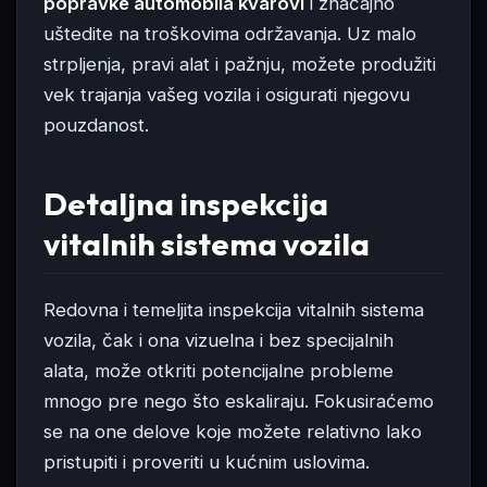
popravke automobila kvarovi
i značajno
uštedite na troškovima održavanja. Uz malo
strpljenja, pravi alat i pažnju, možete produžiti
vek trajanja vašeg vozila i osigurati njegovu
pouzdanost.
Detaljna inspekcija
vitalnih sistema vozila
Redovna i temeljita inspekcija vitalnih sistema
vozila, čak i ona vizuelna i bez specijalnih
alata, može otkriti potencijalne probleme
mnogo pre nego što eskaliraju. Fokusiraćemo
se na one delove koje možete relativno lako
pristupiti i proveriti u kućnim uslovima.