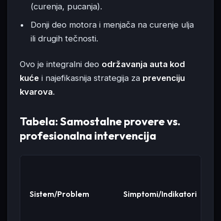
(curenja, pucanja).
Donji deo motora i menjača na curenje ulja
ili drugih tečnosti.
Ovo je integralni deo
održavanja auta kod
kuće
i najefikasnija strategija za
prevenciju
kvarova
.
Tabela: Samostalne provere vs.
profesionalna intervencija
S
Sistem/Problem
Simptomi/Indikatori
p