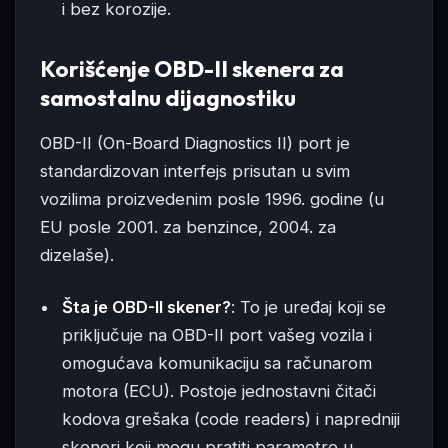
i bez korozije.
Korišćenje OBD-II skenera za
samostalnu dijagnostiku
OBD-II (On-Board Diagnostics II) port je
standardizovan interfejs prisutan u svim
vozilima proizvedenim posle 1996. godine (u
EU posle 2001. za benzince, 2004. za
dizelaše).
Šta je OBD-II skener?
: To je uređaj koji se
priključuje na OBD-II port vašeg vozila i
omogućava komunikaciju sa računarom
motora (ECU). Postoje jednostavni čitači
kodova grešaka (code readers) i napredniji
skeneri koji mogu pratiti parametre u