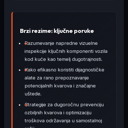
Brzi rezime: ključne poruke
Razumevanje napredne vizuelne
inspekcije ključnih komponenti vozila
kod kuće kao temelj dugotrajnosti.
Kako efikasno koristiti dijagnostičke
alate za rano prepoznavanje
potencijalnih kvarova i značajne
uštede.
Strategije za dugoročnu prevenciju
ozbiljnih kvarova i optimizaciju
troškova održavanja u samostalnoj