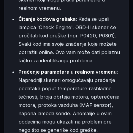
realnom vremenu.
Čitanje kodova grešaka
: Kada se upali
lampica 'Check Engine', OBD-II skener će
pročitati kod greške (npr. P0420, P0301).
Svaki kod ima svoje značenje koje možete
potražiti online. Ovo vam može dati polaznu
tačku za identifikaciju problema.
Praćenje parametara u realnom vremenu
:
Napredniji skeneri omogućavaju praćenje
podataka poput temperature rashladne
tečnosti, broja obrtaja motora, opterećenja
motora, protoka vazduha (MAF senzor),
napona lambda sonde. Anomalije u ovim
podacima mogu ukazati na problem pre
nego što se generiše kod greške.