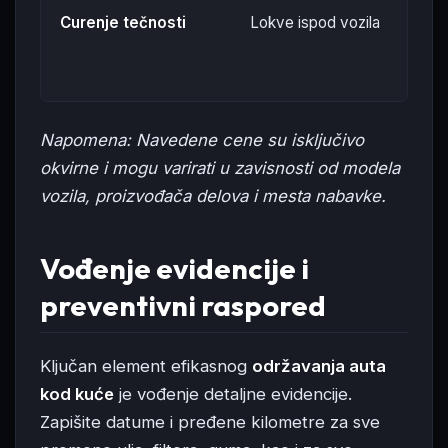
Curenje tečnosti
Lokve ispod vozila
i
a
Napomena: Navedene cene su isključivo
okvirne i mogu varirati u zavisnosti od modela
vozila, proizvođača delova i mesta nabavke.
Vođenje evidencije i
preventivni raspored
Ključan element efikasnog
održavanja auta
kod kuće
je vođenje detaljne evidencije.
Zapišite datume i pređene kilometre za sve