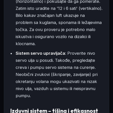
(horizontalno) i pokušajte da ga pomerate.
Zatim isto uradite na '12 i 6 sati' (vertikalno).
Bilo kakav značajan luft ukazuje na
problem sa kuglama, sponama ili ležajevima
točka. Za ovu proveru je potrebno malo
iskustva i osigurano vozilo na dizalici ili
klocnama.
Sistem servo upravljača
: Proverite nivo
servo ulja u posudi. Takođe, pregledajte
creva i pumpu servo sistema na curenje.
Neobični zvukovi (škripanje, zavijanje) pri
okretanju volana mogu ukazivati na nizak
nivo ulja, vazduh u sistemu ili neispravnu
pumpu.
Izduvni sistem – tišina i efikasnost