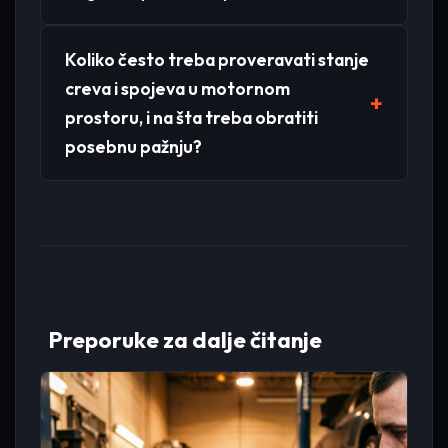
Koliko često treba proveravati stanje
creva i spojeva u motornom
prostoru, i na šta treba obratiti
posebnu pažnju?
Preporuke za dalje čitanje