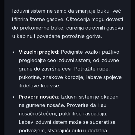
Izduvni sistem ne samo da smanjuje buku, već
i filtrira štetne gasove. Oštećenja mogu dovesti
do prekomerne buke, curenja otrovnih gasova
u kabinu i povećane potrošnje goriva.
Vizuelni pregled
: Podignite vozilo i pažljivo
pregledajte ceo izduvni sistem, od izduvne
grane do završne cevi. Potražite rupe,
pukotine, znakove korozije, labave spojeve
ili delove koji vise.
Provera nosača
: Izduvni sistem je okačen
na gumene nosače. Proverite da li su
nosači oštećeni, pukli ili se raspadaju.
Labav izduvni sistem može se sudarati sa
podvozjem, stvarajući buku i dodatna