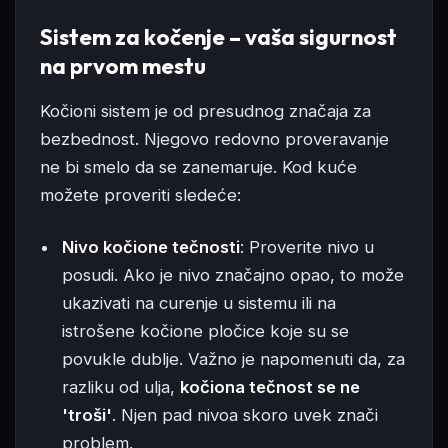
Sistem za kočenje – vaša sigurnost
na prvom mestu
Kočioni sistem je od presudnog značaja za
bezbednost. Njegovo redovno proveravanje
ne bi smelo da se zanemaruje. Kod kuće
možete proveriti sledeće:
Nivo kočione tečnosti
: Proverite nivo u
posudi. Ako je nivo značajno opao, to može
ukazivati na curenje u sistemu ili na
istrošene kočione pločice koje su se
povukle dublje. Važno je napomenuti da, za
razliku od ulja,
kočiona tečnost se ne
'troši'
. Njen pad nivoa skoro uvek znači
problem.