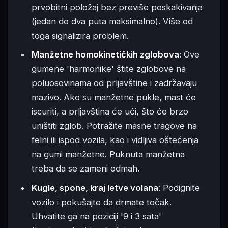
prvobitni položaj bez previše poskakivanja
(jedan do dva puta maksimalno). Više od
toga signalizira problem.
Manžetne homokinetičkih zglobova
: Ove
gumene 'harmonike' štite zglobove na
poluosovinama od prljavštine i zadržavaju
mazivo. Ako su manžetne pukle, mast će
iscuriti, a prljavština će ući, što će brzo
uništiti zglob. Potražite masne tragove na
felni ili ispod vozila, kao i vidljiva oštećenja
na gumi manžetne. Puknuta manžetna
treba da se zameni odmah.
Kugle, spone, kraj letve volana
: Podignite
vozilo i pokušajte da drmate točak.
Uhvatite ga na poziciji '9 i 3 sata'