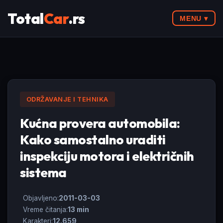
Total
Car
.rs
MENU ▾
ODRŽAVANJE I TEHNIKA
Kućna provera automobila:
Kako samostalno uraditi
inspekciju motora i električnih
sistema
Objavljeno:
2011-03-03
Vreme čitanja:
13 min
Karakteri:
12.659