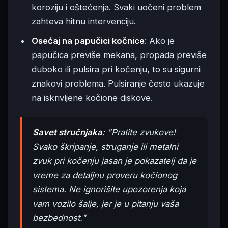
koroziju i oštećenja. Svaki uočeni problem
zahteva hitnu intervenciju.
Osećaj na papučici kočnice
: Ako je
papučica previše mekana, propada previše
duboko ili pulsira pri kočenju, to su sigurni
znakovi problema. Pulsiranje često ukazuje
na iskrivljene kočione diskove.
Savet stručnjaka
: "Pratite zvukove!
Svako škripanje, struganje ili metalni
zvuk pri kočenju jasan je pokazatelj da je
vreme za detaljnu proveru kočionog
sistema. Ne ignorišite upozorenja koja
vam vozilo šalje, jer je u pitanju vaša
bezbednost."