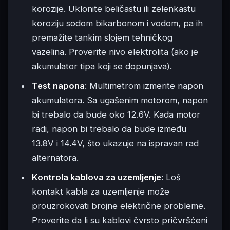
korozije. Uklonite beličastu ili zelenkastu
koroziju sodom bikarbonom i vodom, pa ih
premažite tankim slojem tehničkog
vazelina. Proverite nivo elektrolita (ako je
akumulator tipa koji se dopunjava).
Test napona
: Multimetrom izmerite napon
akumulatora. Sa ugašenim motorom, napon
bi trebalo da bude oko 12.6V. Kada motor
radi, napon bi trebalo da bude između
13.8V i 14.4V, što ukazuje na ispravan rad
alternatora.
Kontrola kablova za uzemljenje
: Loš
kontakt kabla za uzemljenje može
prouzrokovati brojne električne probleme.
Proverite da li su kablovi čvrsto pričvršćeni