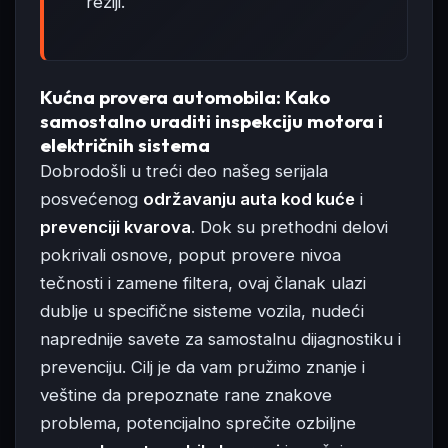
režiji.
Kućna provera automobila: Kako
samostalno uraditi inspekciju motora i
električnih sistema
Dobrodošli u treći deo našeg serijala
posvećenog
održavanju auta kod kuće
i
prevenciji kvarova
. Dok su prethodni delovi
pokrivali osnove, poput provere nivoa
tečnosti i zamene filtera, ovaj članak ulazi
dublje u specifične sisteme vozila, nudeći
naprednije savete za samostalnu dijagnostiku i
prevenciju. Cilj je da vam pružimo znanje i
veštine da prepoznate rane znakove
problema, potencijalno sprečite ozbiljne