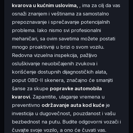
kvarova u kućnim uslovima,
, ima za cilj da vas
osnaži znanjem i veštinama za samostalno
prepoznavanje i sprečavanje potencijalnih
problema. Iako nismo svi profesionalni
mehaničari, sa ovim savetima možete postati
mnogo proaktivniji u brizi o svom vozilu.
Redovna vizuelna inspekcija, pažljivo
osluškivanje neuobičajenih zvukova i
korišćenje dostupnih dijagnostičkih alata,
poput OBD-II skenera, značajno će smanjiti
šanse za skupe
popravke automobila
kvarovi
. Zapamtite, ulaganje vremena u
preventivno
održavanje auta kod kuće
je
investicija u dugovečnost, pouzdanost i vašu
bezbednost na putu. Budite odgovorni vozači i
čuvajte svoje vozilo, a ono će čuvati vas.