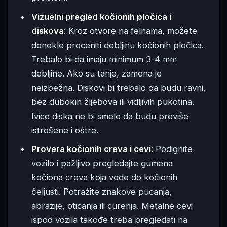
Vizuelni pregled kočionih pločica i
diskova
: Kroz otvore na felnama, možete
donekle proceniti debljinu kočionih pločica.
Trebalo bi da imaju minimum 3-4 mm
debljine. Ako su tanje, zamena je
neizbežna. Diskovi bi trebalo da budu ravni,
bez dubokih žljebova ili vidljivih pukotina.
Ivice diska ne bi smele da budu previše
istrošene i oštre.
Provera kočionih creva i cevi
: Podignite
vozilo i pažljivo pregledajte gumena
kočiona creva koja vode do kočionih
čeljusti. Potražite znakove pucanja,
abrazije, oticanja ili curenja. Metalne cevi
ispod vozila takođe treba pregledati na