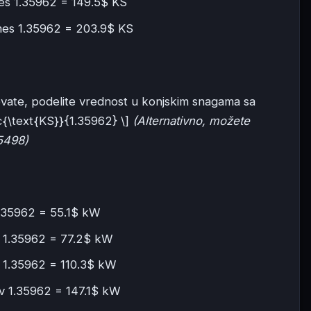
es 1.35962 = 149.5$ KS
mes 1.35962 = 203.9$ KS
lovate, podelite vrednost u konjskim snagama sa
ac{\text{KS}}{1.35962} \]
(Alternativno, možete
35498)
1.35962 = 55.1$ kW
v 1.35962 = 77.2$ kW
 1.35962 = 110.3$ kW
v 1.35962 = 147.1$ kW