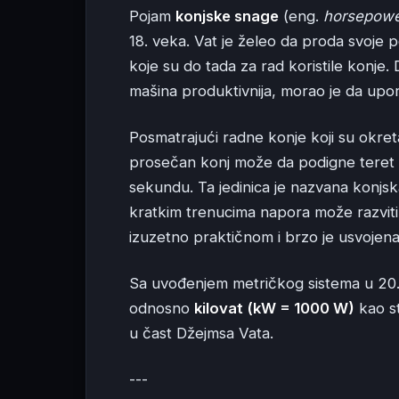
Pojam
konjske snage
(eng.
horsepow
18. veka. Vat je želeo da proda svoje 
koje su do tada za rad koristile konje. 
mašina produktivnija, morao je da upo
Posmatrajući radne konje koji su okreta
prosečan konj može da podigne teret o
sekundu. Ta jedinica je nazvana konjsk
kratkim trenucima napora može razviti
izuzetno praktičnom i brzo je usvojena
Sa uvođenjem metričkog sistema u 20. 
odnosno
kilovat (kW = 1000 W)
kao s
u čast Džejmsa Vata.
---