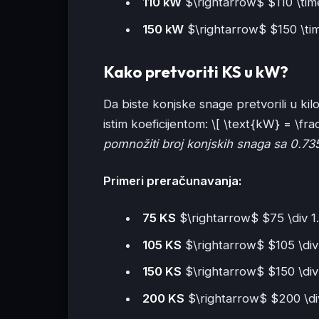
110 kW
$\rightarrow$ $110 \tim
150 kW
$\rightarrow$ $150 \ti
Kako pretvoriti KS u kW?
Da biste konjske snage pretvorili u ki
istim koeficijentom: \[ \text{kW} = \fr
pomnožiti broj konjskih snaga sa 0.7
Primeri preračunavanja:
75 KS
$\rightarrow$ $75 \div 
105 KS
$\rightarrow$ $105 \di
150 KS
$\rightarrow$ $150 \div
200 KS
$\rightarrow$ $200 \di