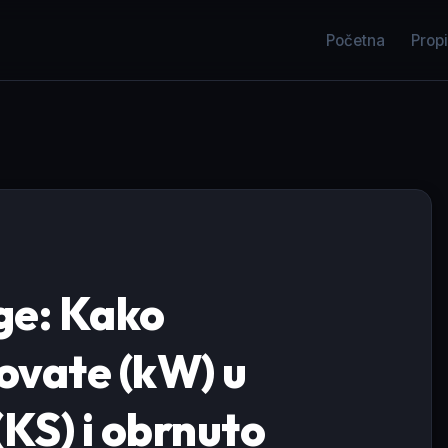
Početna
Propi
ge: Kako
lovate (kW) u
(KS) i obrnuto