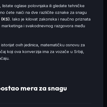
listate oglase polovnjaka ili gledate tehničke
žno ćete naići na dve različite oznake za snagu
 (KS)
. Iako je kilovat zakonska i naučno priznata
ljica marketinga i svakodnevnog razgovora među
istorijat ovih jedinica, matematičku osnovu za
aj koji ova konverzija ima za vozače u Srbiji,
ćaju.
j postao mera za snagu