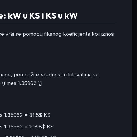
: kW u KS i KS u kW
 vrši se pomoću fiksnog koeficijenta koji iznosi
 snage, pomnožite vrednost u kilovatima sa
 \times 1.35962 \]
s 1.35962 = 81.5$ KS
s 1.35962 = 108.8$ KS