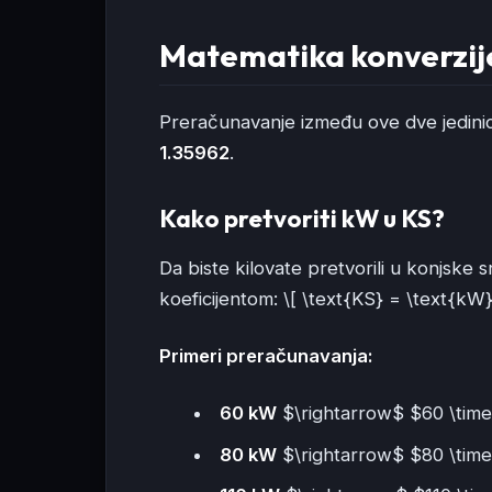
Matematika konverzije
Preračunavanje između ove dve jedinice
1.35962
.
Kako pretvoriti kW u KS?
Da biste kilovate pretvorili u konjske
koeficijentom: \[ \text{KS} = \text{kW}
Primeri preračunavanja:
60 kW
$\rightarrow$ $60 \time
80 kW
$\rightarrow$ $80 \time