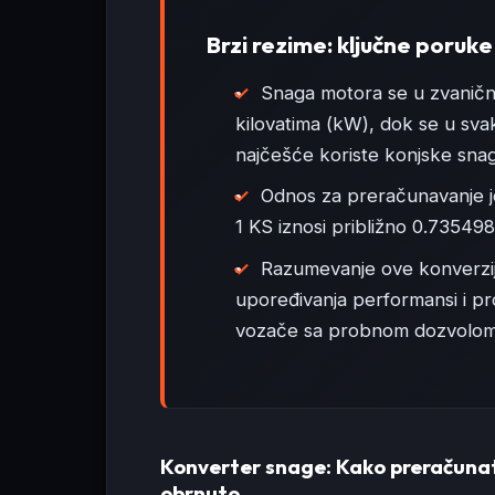
Brzi rezime: ključne poruke
Snaga motora se u zvaničn
kilovatima (kW), dok se u sva
najčešće koriste konjske snag
Odnos za preračunavanje je
1 KS iznosi približno 0.73549
Razumevanje ove konverzije
upoređivanja performansi i p
vozače sa probnom dozvolom
Konverter snage: Kako preračunati
obrnuto