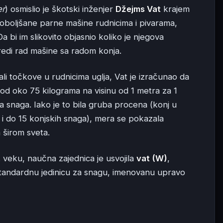
er
) osmislio je škotski inženjer
Džejms Vat
krajem
poboljšane parne mašine rudnicima i pivarama,
Da bi im slikovito objasnio koliko je njegova
redi rad mašine sa radom konja.
li točkove u rudnicima uglja, Vat je izračunao da
d oko 75 kilograma na visinu od 1 metra za 1
a snaga. Iako je to bila gruba procena (konj u
 i do 15 konjskih snaga), mera se pokazala
 širom sveta.
veku, naučna zajednica je usvojila
vat (W)
,
tandardnu jedinicu za snagu, imenovanu upravo