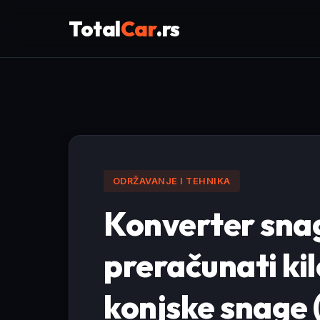
Total
Car
.rs
ODRŽAVANJE I TEHNIKA
Konverter sna
preračunati ki
konjske snage 