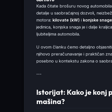
Kada čitate brošuru novog automobila, 
detalje u saobraćajnoj dozvoli, neizbe
motora:
kilovate (kW)
i
konjske snage
jedinica, konjska snaga je i dalje kra
ljubiteljima automobila.
U ovom članku ćemo detaljno objasniti 
njihovo preračunavanje i praktičan znač
posebno u kontekstu zakona o saobra
---
Istorijat: Kako je kon
mašina?