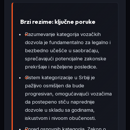
Brzi rezime: ključne poruke
Razumevanje kategorija vozačkih
dozvola je fundamentalno za legalno i
bezbedno učešće u saobraćaju,
sprečavajući potencijalne zakonske
prekršaje i neželjene posledice.
Sistem kategorizacije u Srbiji je
pažljivo osmišljen da bude
progresivan, omogućavajući vozačima
da postepeno stiču naprednije
dozvole u skladu sa godinama,
iskustvom i nivoom obučenosti.
Pored osnovnih kategorija, Zakon o