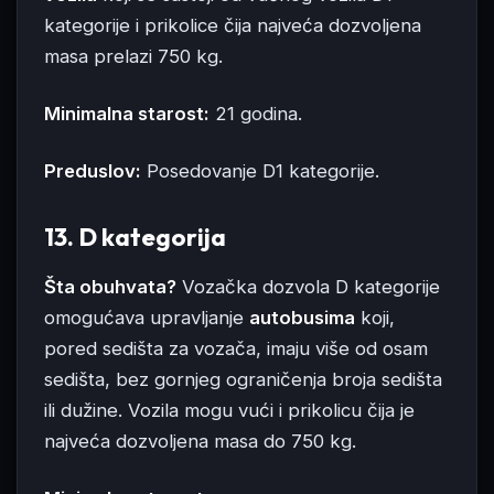
kategorije i prikolice čija najveća dozvoljena
masa prelazi 750 kg.
Minimalna starost:
21 godina.
Preduslov:
Posedovanje D1 kategorije.
13. D kategorija
Šta obuhvata?
Vozačka dozvola D kategorije
omogućava upravljanje
autobusima
koji,
pored sedišta za vozača, imaju više od osam
sedišta, bez gornjeg ograničenja broja sedišta
ili dužine. Vozila mogu vući i prikolicu čija je
najveća dozvoljena masa do 750 kg.