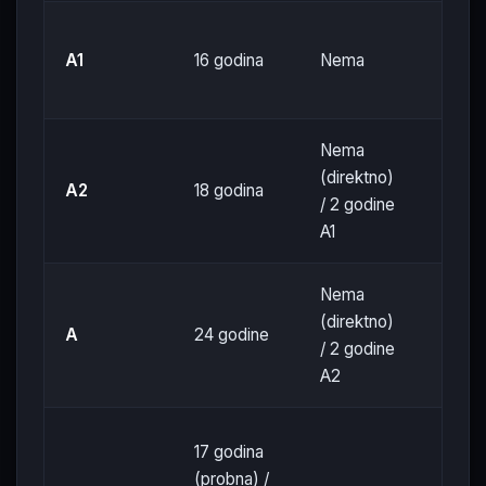
Motoc
A1
16 godina
Nema
cm³, 
Nema
(direktno)
Motoc
A2
18 godina
/ 2 godine
kW
A1
Nema
(direktno)
Motoc
A
24 godine
/ 2 godine
ogran
A2
17 godina
Putni
(probna) /