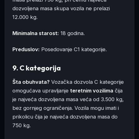
dozvoljena masa skupa vozila ne prelazi
12.000 kg.
Minimalna starost:
18 godina.
Preduslov:
Posedovanje C1 kategorije.
9. C kategorija
Šta obuhvata?
Vozačka dozvola C kategorije
omogućava upravljanje
teretnim vozilima
čija
je najveća dozvoljena masa veća od 3.500 kg,
bez gornjeg ograničenja. Vozila mogu imati i
prikolicu čija je najveća dozvoljena masa do
750 kg.