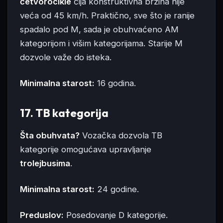
četvorocikle
čija konstruktivna brzina nije
veća od 45 km/h. Praktično, sve što je ranije
spadalo pod M, sada je obuhvaćeno AM
kategorijom i višim kategorijama. Starije M
dozvole važe do isteka.
Minimalna starost:
16 godina.
17. TB kategorija
Šta obuhvata?
Vozačka dozvola TB
kategorije omogućava upravljanje
trolejbusima
.
Minimalna starost:
24 godine.
Preduslov:
Posedovanje D kategorije.