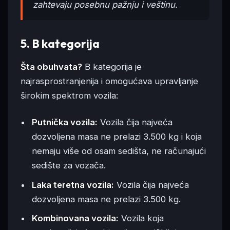
zahtevaju posebnu pažnju i veštinu.
5. B kategorija
Šta obuhvata?
B kategorija je
najrasprostranjenija i omogućava upravljanje
širokim spektrom vozila:
Putnička vozila:
Vozila čija najveća
dozvoljena masa ne prelazi 3.500 kg i koja
nemaju više od osam sedišta, ne računajući
sedište za vozača.
Laka teretna vozila:
Vozila čija najveća
dozvoljena masa ne prelazi 3.500 kg.
Kombinovana vozila:
Vozila koja