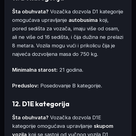
Šta obuhvata?
Vozačka dozvola D1 kategorije
omogućava upravljanje
autobusima
koji,
pored sedišta za vozača, imaju više od osam,
ali ne više od 16 sedišta, i čija dužina ne prelazi
8 metara. Vozila mogu vući i prikolicu čija je
najveća dozvoljena masa do 750 kg.
Minimalna starost:
21 godina.
Preduslov:
Posedovanje B kategorije.
12. D1E kategorija
Šta obuhvata?
Vozačka dozvola D1E
kategorije omogućava upravljanje
skupom
vozila
koji se sastoji od vučnog vozila D1