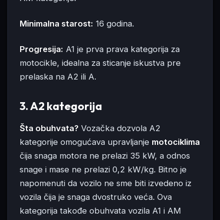
Minimalna starost:
16 godina.
Progresija:
A1 je prva prava kategorija za
motocikle, idealna za sticanje iskustva pre
prelaska na A2 ili A.
3. A2 kategorija
Šta obuhvata?
Vozačka dozvola A2
kategorije omogućava upravljanje
motociklima
čija snaga motora ne prelazi 35 kW, a odnos
snage i mase ne prelazi 0,2 kW/kg. Bitno je
napomenuti da vozilo ne sme biti izvedeno iz
vozila čija je snaga dvostruko veća. Ova
kategorija takođe obuhvata vozila A1 i AM