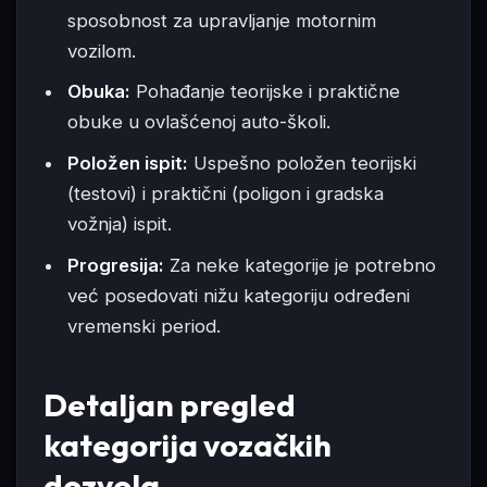
sposobnost za upravljanje motornim
vozilom.
Obuka:
Pohađanje teorijske i praktične
obuke u ovlašćenoj auto-školi.
Položen ispit:
Uspešno položen teorijski
(testovi) i praktični (poligon i gradska
vožnja) ispit.
Progresija:
Za neke kategorije je potrebno
već posedovati nižu kategoriju određeni
vremenski period.
Detaljan pregled
kategorija vozačkih
dozvola