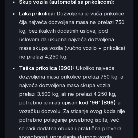
Skup vozila (automobil sa prikolicom):
Laka prikolica:
Dozvoljena je vuča prikolice
čija najveća dozvoljena masa ne prelazi 750
kg, bez ikakvih dodatnih uslova, pod
uslovom da ukupna najveća dozvoljena
masa skupa vozila (vučno vozilo + prikolica)
ne prelazi 4.250 kg.
Teška prikolica (B96):
Ukoliko najveća
dozvoljena masa prikolice prelazi 750 kg, a
najveća dozvoljena masa skupa vozila
prelazi 3.500 kg, ali ne prelazi 4.250 kg,
potrebno je imati upisan
kod '96' (B96)
u
vozačku dozvolu. Za sticanje ovog koda nije
potrebno polaganje posebnog ispita, već
se radi dodatna obuka i praktična provera
sposobnosti upravljanja skupom vozila.