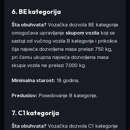
6. BE kategorija
Šta obuhvata?
Vozačka dozvola BE kategorije
omogućava upravljanje
skupom vozila
koji se
sastoji od vučnog vozila B kategorije i prikolice
čija najveća dozvoljena masa prelazi 750 kg,
pri čemu ukupna najveća dozvoljena masa
skupa vozila ne prelazi 7.000 kg.
Minimalna starost:
18 godina.
Preduslov:
Posedovanje B kategorije.
7. C1 kategorija
Šta obuhvata?
Vozačka dozvola C1 kategorije