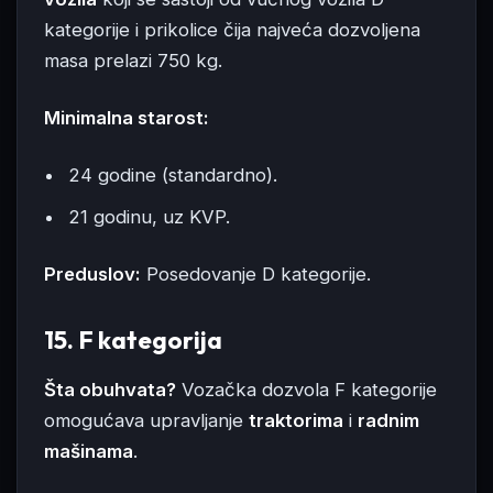
kategorije i prikolice čija najveća dozvoljena
masa prelazi 750 kg.
Minimalna starost:
24 godine (standardno).
21 godinu, uz KVP.
Preduslov:
Posedovanje D kategorije.
15. F kategorija
Šta obuhvata?
Vozačka dozvola F kategorije
omogućava upravljanje
traktorima
i
radnim
mašinama
.