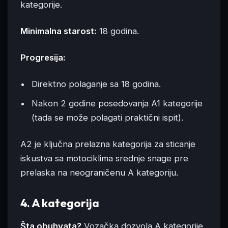
kategorije.
Minimalna starost:
18 godina.
Progresija:
Direktno polaganje sa 18 godina.
Nakon 2 godine posedovanja A1 kategorije
(tada se može polagati praktični ispit).
A2 je ključna prelazna kategorija za sticanje
iskustva sa motociklima srednje snage pre
prelaska na neograničenu A kategoriju.
4. A kategorija
Šta obuhvata?
Vozačka dozvola A kategorije