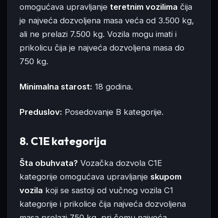
omogućava upravljanje
teretnim vozilima
čija
je najveća dozvoljena masa veća od 3.500 kg,
ali ne prelazi 7.500 kg. Vozila mogu imati i
prikolicu čija je najveća dozvoljena masa do
750 kg.
Minimalna starost:
18 godina.
Preduslov:
Posedovanje B kategorije.
8. C1E kategorija
Šta obuhvata?
Vozačka dozvola C1E
kategorije omogućava upravljanje
skupom
vozila
koji se sastoji od vučnog vozila C1
kategorije i prikolice čija najveća dozvoljena
masa prelazi 750 kg, pri čemu najveća