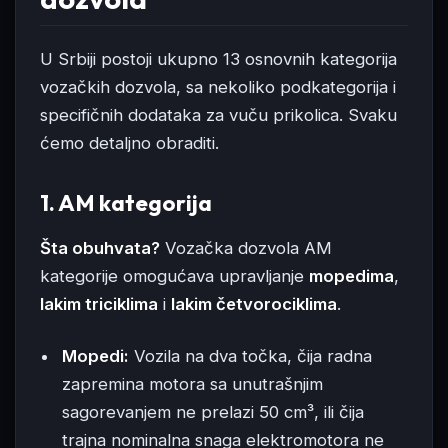
U Srbiji postoji ukupno 13 osnovnih kategorija
vozačkih dozvola, sa nekoliko podkategorija i
specifičnih dodataka za vuču prikolica. Svaku
ćemo detaljno obraditi.
1. AM kategorija
Šta obuhvata?
Vozačka dozvola AM
kategorije omogućava upravljanje
mopedima
,
lakim triciklima
i
lakim četvorociklima
.
Mopedi:
Vozila na dva točka, čija radna
zapremina motora sa unutrašnjim
sagorevanjem ne prelazi 50 cm³, ili čija
trajna nominalna snaga elektromotora ne