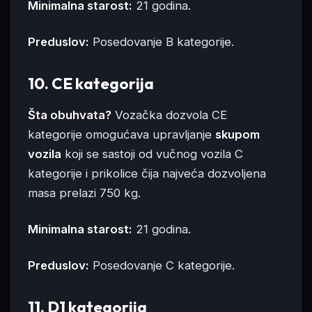
Minimalna starost:
21 godina.
Preduslov:
Posedovanje B kategorije.
10. CE kategorija
Šta obuhvata?
Vozačka dozvola CE
kategorije omogućava upravljanje
skupom
vozila
koji se sastoji od vučnog vozila C
kategorije i prikolice čija najveća dozvoljena
masa prelazi 750 kg.
Minimalna starost:
21 godina.
Preduslov:
Posedovanje C kategorije.
11. D1 kategorija