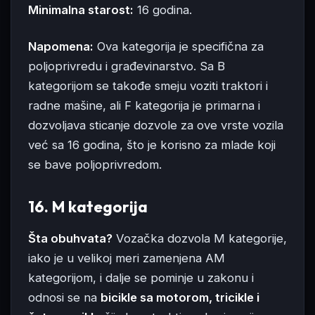
Minimalna starost:
16 godina.
Napomena:
Ova kategorija je specifična za
poljoprivredu i građevinarstvo. Sa B
kategorijom se takođe smeju voziti traktori i
radne mašine, ali F kategorija je primarna i
dozvoljava sticanje dozvole za ove vrste vozila
već sa 16 godina, što je korisno za mlade koji
se bave poljoprivredom.
16. M kategorija
Šta obuhvata?
Vozačka dozvola M kategorije,
iako je u velikoj meri zamenjena AM
kategorijom, i dalje se pominje u zakonu i
odnosi se na
bicikle sa motorom, tricikle i