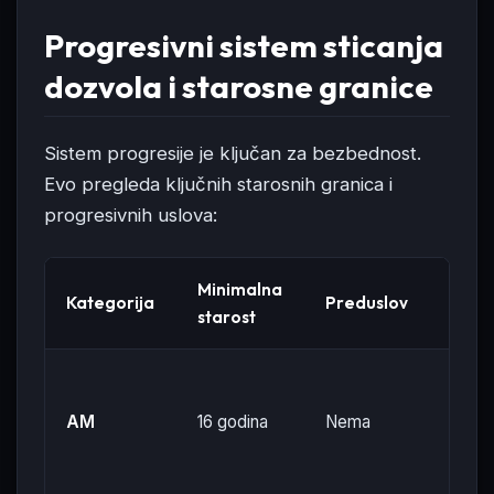
Progresivni sistem sticanja
dozvola i starosne granice
Sistem progresije je ključan za bezbednost.
Evo pregleda ključnih starosnih granica i
progresivnih uslova:
Minimalna
Kategorija
Preduslov
Vozi
starost
Moped
tricikli
AM
16 godina
Nema
četvo
45 k