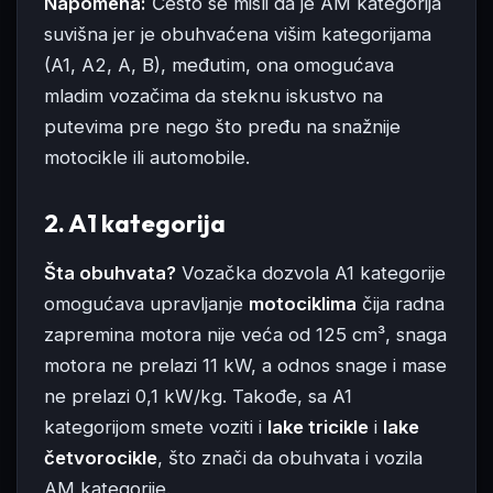
Napomena:
Često se misli da je AM kategorija
suvišna jer je obuhvaćena višim kategorijama
(A1, A2, A, B), međutim, ona omogućava
mladim vozačima da steknu iskustvo na
putevima pre nego što pređu na snažnije
motocikle ili automobile.
2. A1 kategorija
Šta obuhvata?
Vozačka dozvola A1 kategorije
omogućava upravljanje
motociklima
čija radna
zapremina motora nije veća od 125 cm³, snaga
motora ne prelazi 11 kW, a odnos snage i mase
ne prelazi 0,1 kW/kg. Takođe, sa A1
kategorijom smete voziti i
lake tricikle
i
lake
četvorocikle
, što znači da obuhvata i vozila
AM kategorije.