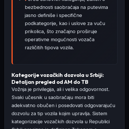
bezbednosti saobraćaja na putevima
jasno definiše i specifične
podkategorije, kao i uslove za vuču
prikolica, što značajno proširuje
operativne mogućnosti vozača
različitih tipova vozila.
Kategorije vozačkih dozvola u Srbiji:
Detaljan pregled od AM do TB
Vožnja je privilegija, ali i velika odgovornost.
Svaki učesnik u saobraćaju mora biti
adekvatno obučen i posedovati odgovarajuću
dozvolu za tip vozila kojim upravlja. Sistem
kategorizacije vozačkih dozvola u Republici