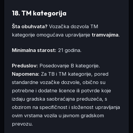
18. TM kategorija
Šta obuhvata?
Vozačka dozvola TM
kategorije omogućava upravljanje
tramvajima
.
Minimalna starost:
21 godina.
Preduslov:
Posedovanje B kategorije.
Napomena:
Za TB i TM kategorije, pored
standardne vozačke dozvole, obično su
potrebne i dodatne licence ili potvrde koje
izdaju gradska saobraćajna preduzeća, s
obzirom na specifičnost i složenost upravljanja
ovim vrstama vozila u javnom gradskom
prevozu.