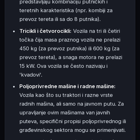
predstavljaju kombinaciju putničkih i
teretnih karakteristika (npr. kombiji za
prevoz tereta ili sa do 8 putnika).
Tricikli i četvorocikli:
Vozila na tri ili četiri
točka čija masa praznog vozila ne prelazi
450 kg (za prevoz putnika) ili 600 kg (za
prevoz tereta), a snaga motora ne prelazi
15 kW. Ova vozila se često nazivaju i
'kvadovi'.
Poljoprivredne mašine i radne mašine:
Vozila kao što su traktori i razne vrste
radnih mašina, ali samo na javnom putu. Za
upravljanje ovim mašinama van javnih
puteva, specifični propisi poljoprivrednog ili
građevinskog sektora mogu se primenjivati.