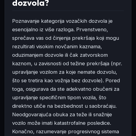
dozvola?
Poznavanje kategorija vozačkih dozvola je
esencijalno iz više razloga. Prvenstveno,
sprečava vas od činjenja prekršaja koji mogu
rezultirati visokim novčanim kaznama,
oduzimanjem dozvole ili čak zatvorskom
kaznom, u zavisnosti od težine prekršaja (npr.
upravljanje vozilom za koje nemate dozvolu,
što se tretira kao vožnja bez dozvole). Pored
toga, osigurava da ste adekvatno obučeni za
upravljanje specifičnim tipom vozila, što
direktno utiče na bezbednost u saobraćaju.
Neodgovarajuća obuka za teže ili snažnije
vozilo može imati katastrofalne posledice.
Konačno, razumevanje progresivnog sistema