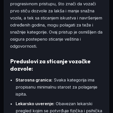
progresivnom pristupu, što znači da vozači
prvo stiču dozvole za lakša i manje snažna
vozila, a tek sa sticanjem iskustva i navršenjem
određenih godina, mogu polagati za teže i
snažnije kategorije. Ovaj pristup je osmišljen da
osigura postepeno sticanje veština i
odgovornosti.
Preduslovi za sticanje vozačke
dozvole:
Starosna granica:
Svaka kategorija ima
propisanu minimalnu starost za polaganje
ispita.
Lekarsko uverenje:
Obavezan lekarski
pregled kojim se potvrđuje fizička i psihička