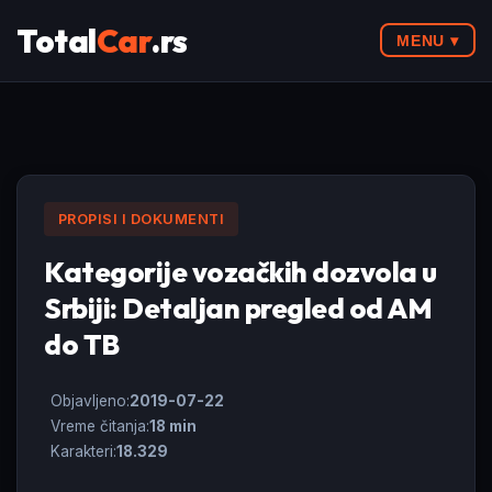
Total
Car
.rs
MENU ▾
PROPISI I DOKUMENTI
Kategorije vozačkih dozvola u
Srbiji: Detaljan pregled od AM
do TB
Objavljeno:
2019-07-22
Vreme čitanja:
18 min
Karakteri:
18.329