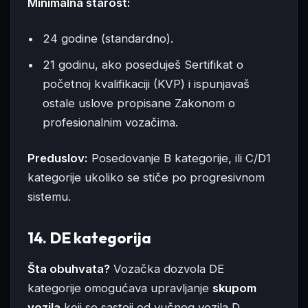
Minimalna starost:
24 godine (standardno).
21 godinu, ako poseduješ Sertifikat o
početnoj kvalifikaciji (KVP) i ispunjavaš
ostale uslove propisane Zakonom o
profesionalnim vozačima.
Preduslov:
Posedovanje B kategorije, ili C/D1
kategorije ukoliko se stiče po progresivnom
sistemu.
14. DE kategorija
Šta obuhvata?
Vozačka dozvola DE
kategorije omogućava upravljanje
skupom
vozila
koji se sastoji od vučnog vozila D