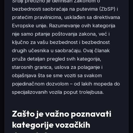
Srbiji precizno je definisan Zakonom o
bezbednosti saobraćaja na putevima (ZbSP) i
pratećim pravilnicima, usklađen sa direktivama
Evropske unije. Razumevanje ovih kategorija
nije samo pitanje poštovanja zakona, već i
ključno za vašu bezbednost i bezbednost
drugih učesnika u saobraćaju. Ovaj članak
pruža detaljan pregled svih kategorija,
starosnih granica, uslova za polaganje i
objašnjava šta se sme voziti sa svakom
pojedinačnom dozvolom – od lakih mopeda do
specijalizovanih vozila poput trolejbusa.
Zašto je važno poznavati
kategorije vozačkih