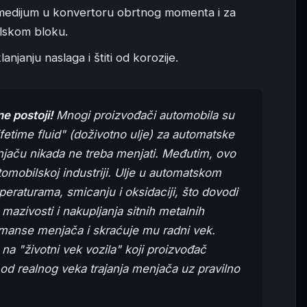
 medijum u konvertoru obrtnog momenta i za
tilskom bloku.
njanju naslaga i štiti od korozije.
e postoji!
Mnogi proizvođači automobila su
fetime fluid" (doživotno ulje) za automatske
njaču nikada ne treba menjati. Međutim, ovo
tomobilskoj industriji. Ulje u automatskom
raturama, smicanju i oksidaciji, što dovodi
mazivosti i nakupljanja sitnih metalnih
rmanse menjača i skraćuje mu radni vek.
na "životni vek vozila" koji proizvođač
i od realnog veka trajanja menjača uz pravilno