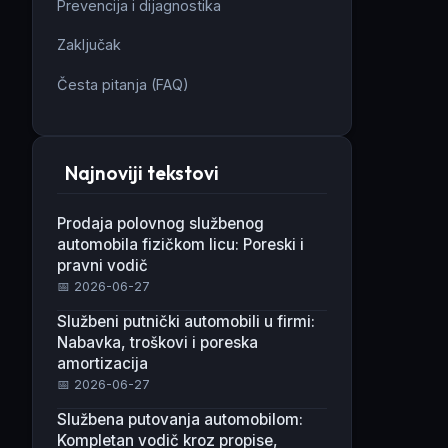
Prevencija i dijagnostika
Zaključak
Česta pitanja (FAQ)
Najnoviji tekstovi
Prodaja polovnog službenog
automobila fizičkom licu: Poreski i
pravni vodič
📅 2026-06-27
Službeni putnički automobili u firmi:
Nabavka, troškovi i poreska
amortizacija
📅 2026-06-27
Službena putovanja automobilom:
Kompletan vodič kroz propise,