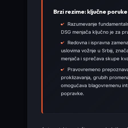
Brzi rezime: ključne poruke
Razumevanje fundamentalnih
DSG menjača ključno je za pra
Redovna i ispravna zamena
uslovima vožnje u Srbiji, zna
menjača i sprečava skupe kv
Pravovremeno prepoznavan
proklizavanja, grubih promena
omogućava blagovremenu inte
popravke.