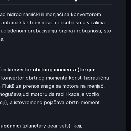
kao hidrodinamički ili menjači sa konvertorom
automatske transmisije i prisutni su u vozilima
 uglađenom prebacivanju brzina i robusnosti, što
a.
čini
konvertor obrtnog momenta (torque
, konvertor obrtnog momenta koristi hidrauličnu
 Fluid) za prenos snage sa motora na menjač.
mogućavajući motoru da radi i kada je vozilo
ciji), a istovremeno pojačava obrtni moment
zupčanici
(planetary gear sets), koji,