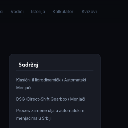
si
Vodiči
Istorija
Kalkulatori
Kvizovi
Sadržaj
Klasični (Hidrodinamički) Automatski
Menjači
DSG (Direct-Shift Gearbox) Menjači
Proces zamene ulja u automatskim
menjačima u Srbiji