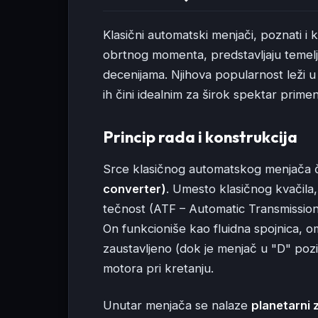
Klasični automatski menjači, poznati i 
obrtnog momenta, predstavljaju temelj 
decenijama. Njihova popularnost leži u
ih čini idealnim za širok spektar primen
Princip rada i konstrukcija
Srce klasičnog automatskog menjača 
converter)
. Umesto klasičnog kvačila
tečnost (ATF – Automatic Transmission
On funkcioniše kao fluidna spojnica, o
zaustavljeno (dok je menjač u "D" pozi
motora pri kretanju.
Unutar menjača se nalaze
planetarni 