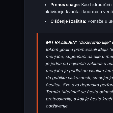
Prenos snage:
Kao hidraulični
aktiviranje kvačila i kočnica u ven
Čišćenje i zaštita:
Pomaže u ukla
MIT RAZBIJEN: "Doživotno ulje" n
tokom godina promovisali ideju "li
menjače, sugerišući da ulje u me
je jedna od najvećih zabluda u au
menjaču je podložno visokim tempe
do gubitka viskoznosti, smanjenja 
čestica. Sve ovo degradira perfo
Termin "lifetime" se često odnosi 
pretpostavlja, a koji je često krać
održavanje.