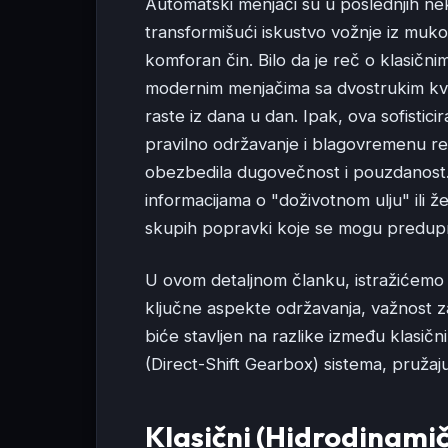
Automatski menjači su u poslednjih nek
transformišući iskustvo vožnje iz muk
komforan čin. Bilo da je reč o klasičn
modernim menjačima sa dvostrukim kva
raste iz dana u dan. Ipak, ova sofisti
pravilno održavanje i blagovremenu r
obezbedila dugovečnost i pouzdanost
informacijama o "doživotnom ulju" ili 
skupih popravki koje se mogu predupr
U ovom detaljnom članku, istražićemo 
ključne aspekte održavanja, važnost 
biće stavljen na razlike između klasič
(Direct-Shift Gearbox) sistema, pružaju
Klasični (Hidrodinami